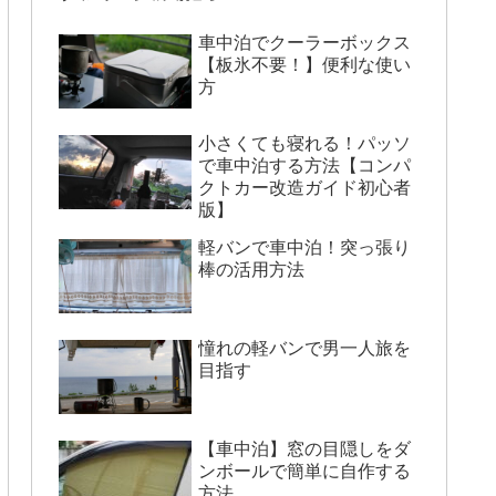
車中泊でクーラーボックス
【板氷不要！】便利な使い
方
小さくても寝れる！パッソ
で車中泊する方法【コンパ
クトカー改造ガイド初心者
版】
軽バンで車中泊！突っ張り
棒の活用方法
憧れの軽バンで男一人旅を
目指す
【車中泊】窓の目隠しをダ
ンボールで簡単に自作する
方法