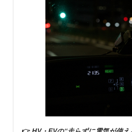
👉
HV・EVの“走らずに電気が使え