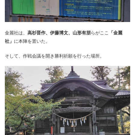
金麗社は、
高杉晋作、伊藤博文、山形有朋
らがここ
「金麗
社」
に本陣を置いた。
そして、作戦会議を開き勝利祈願を行った場所。