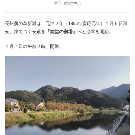
大田・絵堂の戦い
長州藩の革新派は、元治２年（1865年慶応元年）１月６日深
夜、凍てつく夜道を
「絵堂の宿場」
へと進軍を開始。
１月７日の午前２時、開戦。