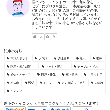
軽バンやコンパクトカーで車中泊の旅をコン
セプトにブログを運営。日本縦断の旅、東北
縦断の旅。北陸縦断の旅、九州最南端の旅、
温泉巡りの旅などいろいろ経験しています。
お金をかけないで、しかも面白く車中泊がで
きる方法や車中泊の車をDIYで作る方法など紹
介しています。
記事の分類
車旅スポット
ソロ旅
調理器具
温泉
電源
防寒・暑さ対策
マット・寝具
テーブル・イス
通信・メディア
網戸・換気
車内収納
フラット床
冷蔵庫
照明
トイレ
窓の目隠し・遮光
夫婦旅
キャンプ
以下のアイコンから車旅ブログがたくさん見つかります！