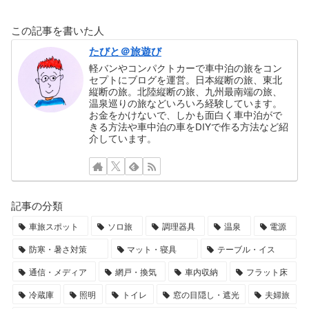
この記事を書いた人
たびと＠旅遊び
軽バンやコンパクトカーで車中泊の旅をコン
セプトにブログを運営。日本縦断の旅、東北
縦断の旅。北陸縦断の旅、九州最南端の旅、
温泉巡りの旅などいろいろ経験しています。
お金をかけないで、しかも面白く車中泊がで
きる方法や車中泊の車をDIYで作る方法など紹
介しています。
記事の分類
車旅スポット
ソロ旅
調理器具
温泉
電源
防寒・暑さ対策
マット・寝具
テーブル・イス
通信・メディア
網戸・換気
車内収納
フラット床
冷蔵庫
照明
トイレ
窓の目隠し・遮光
夫婦旅