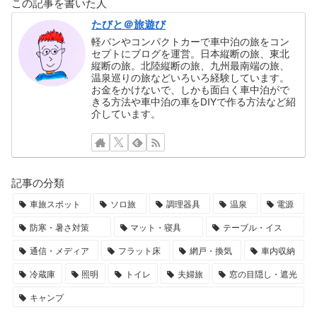
この記事を書いた人
たびと＠旅遊び
軽バンやコンパクトカーで車中泊の旅をコン
セプトにブログを運営。日本縦断の旅、東北
縦断の旅。北陸縦断の旅、九州最南端の旅、
温泉巡りの旅などいろいろ経験しています。
お金をかけないで、しかも面白く車中泊がで
きる方法や車中泊の車をDIYで作る方法など紹
介しています。
記事の分類
車旅スポット
ソロ旅
調理器具
温泉
電源
防寒・暑さ対策
マット・寝具
テーブル・イス
通信・メディア
フラット床
網戸・換気
車内収納
冷蔵庫
照明
トイレ
夫婦旅
窓の目隠し・遮光
キャンプ