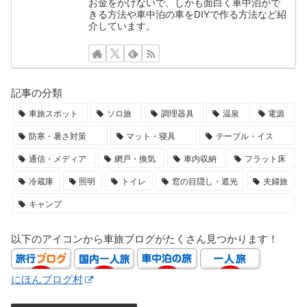
お金をかけないで、しかも面白く車中泊がで
きる方法や車中泊の車をDIYで作る方法など紹
介しています。
記事の分類
車旅スポット
ソロ旅
調理器具
温泉
電源
防寒・暑さ対策
マット・寝具
テーブル・イス
通信・メディア
網戸・換気
車内収納
フラット床
冷蔵庫
照明
トイレ
窓の目隠し・遮光
夫婦旅
キャンプ
以下のアイコンから車旅ブログがたくさん見つかります！
にほんブログ村