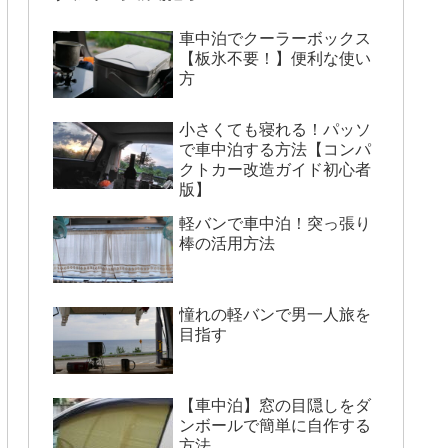
車中泊でクーラーボックス
【板氷不要！】便利な使い
方
小さくても寝れる！パッソ
で車中泊する方法【コンパ
クトカー改造ガイド初心者
版】
軽バンで車中泊！突っ張り
棒の活用方法
憧れの軽バンで男一人旅を
目指す
【車中泊】窓の目隠しをダ
ンボールで簡単に自作する
方法