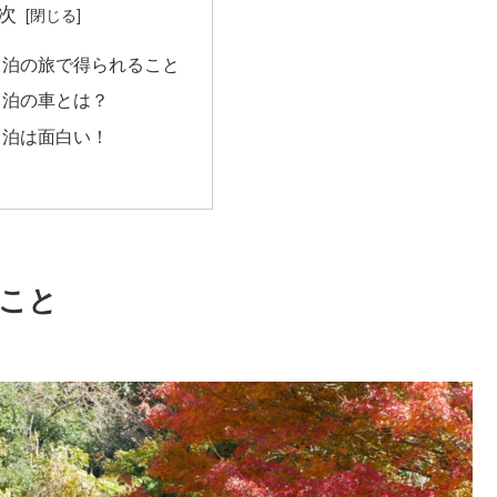
次
中泊の旅で得られること
中泊の車とは？
中泊は面白い！
こと