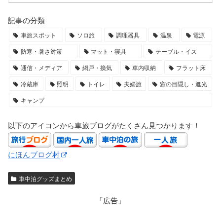
記事の分類
車旅スポット
ソロ旅
調理器具
温泉
電源
防寒・暑さ対策
マット・寝具
テーブル・イス
通信・メディア
網戸・換気
車内収納
フラット床
冷蔵庫
照明
トイレ
夫婦旅
窓の目隠し・遮光
キャンプ
以下のアイコンから車旅ブログがたくさん見つかります！
にほんブログ村
車中泊グッズまとめ
「広告」