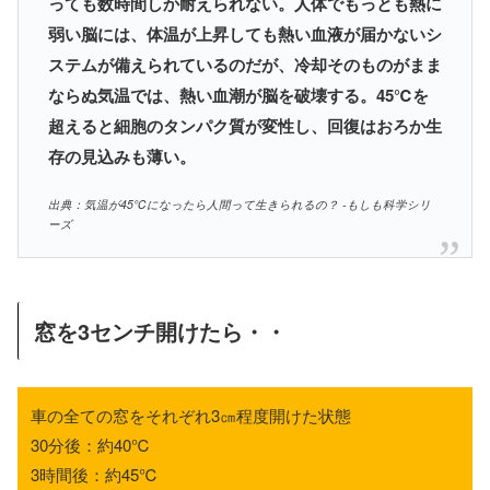
っても数時間しか耐えられない。人体でもっとも熱に
弱い脳には、体温が上昇しても熱い血液が届かないシ
ステムが備えられているのだが、冷却そのものがまま
ならぬ気温では、熱い血潮が脳を破壊する。45℃を
超えると細胞のタンパク質が変性し、回復はおろか生
存の見込みも薄い。
出典：気温が45℃になったら人間って生きられるの？ -もしも科学シリ
ーズ
窓を3センチ開けたら・・
車の全ての窓をそれぞれ3㎝程度開けた状態
30分後：約40℃
3時間後：約45℃