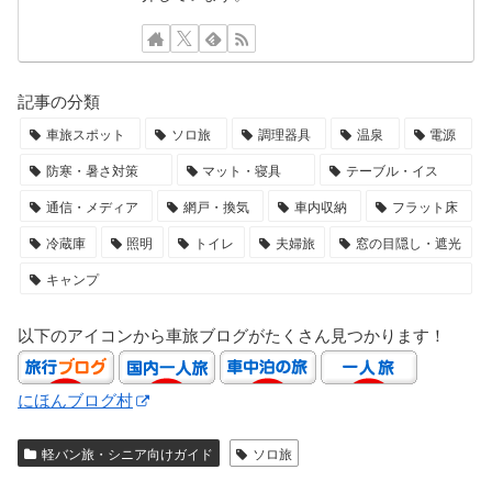
記事の分類
車旅スポット
ソロ旅
調理器具
温泉
電源
防寒・暑さ対策
マット・寝具
テーブル・イス
通信・メディア
網戸・換気
車内収納
フラット床
冷蔵庫
照明
トイレ
夫婦旅
窓の目隠し・遮光
キャンプ
以下のアイコンから車旅ブログがたくさん見つかります！
にほんブログ村
軽バン旅・シニア向けガイド
ソロ旅