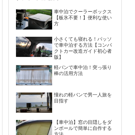
車中泊でクーラーボックス
【板氷不要！】便利な使い
方
小さくても寝れる！パッソ
で車中泊する方法【コンパ
クトカー改造ガイド初心者
版】
軽バンで車中泊！突っ張り
棒の活用方法
憧れの軽バンで男一人旅を
目指す
【車中泊】窓の目隠しをダ
ンボールで簡単に自作する
方法